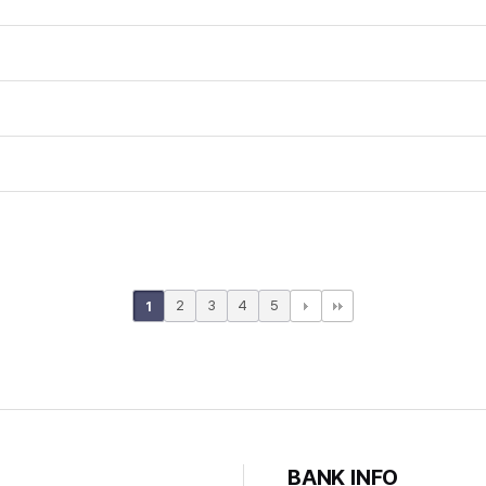
2
3
4
5
1
BANK INFO