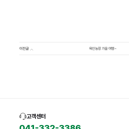
이전글
육인농장 가을 여행~
고객센터
041-332-3386