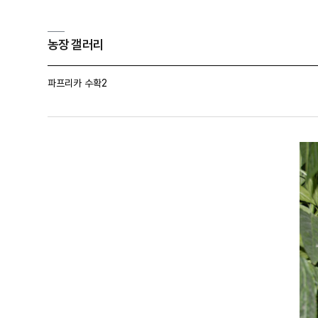
농장 갤러리
파프리카 수확2