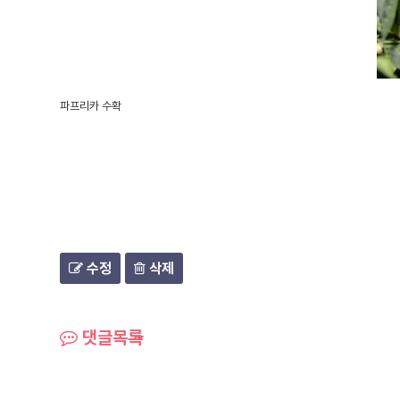
파프리카 수확
수정
삭제
댓글목록